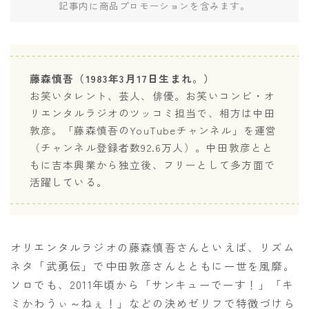
記事内に商品プロモーションを含みます。
藤森慎吾（1983年3月17日生まれ。）
お笑いタレント、芸人、俳優。お笑いコンビ・オ
リエンタルラジオのツッコミ担当で、相方は中田
敦彦。「藤森慎吾のYouTubeチャンネル」を運営
（チャンネル登録者数92.6万人）。中田敦彦とと
もに吉本興業から独立後、フリーとして多方面で
活躍している。
オリエンタルラジオの藤森慎吾さんといえば、リズム
ネタ「武勇伝」で中田敦彦さんとともに一世を風靡。
ソロでも、2011年頃から「サンキューでーす！」「キ
ミかわうぃ～ねぇ！」などの決めゼリフで特徴づけら