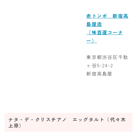
赤トンボ 新宿高
島屋店
（味百選コーナ
ー）
東京都渋谷区千駄
ヶ谷5-24-2
新宿高島屋
ナタ・デ・クリスチアノ エッグタルト（代々木
上原）